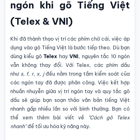
ngón khi gõ Tiếng Việt
(Telex & VNI)
Khi đã thành thạo vị trí các phím chữ cái, việc áp
dụng vào gõ Tiếng Việt là bước tiếp theo. Dù bạn
dùng kiểu gõ
Telex
hay
VNI
, nguyên tắc 10 ngón
vẫn không thay đổi. Với Telex, các phím dấu
như
s, f, r, x, j
đều nằm trong tầm kiểm soát của
các ngón tay đã được phân công. Việc kết hợp
nhuần nhuyễn giữa vị trí ngón tay và quy tắc gõ
dấu sẽ giúp bạn soạn thảo văn bản tiếng Việt
nhanh gấp nhiều lần so với bình thường. Bạn có
thể xem thêm bài viết về
"Cách gõ Telex
nhanh"
để tối ưu hóa kỹ năng này.