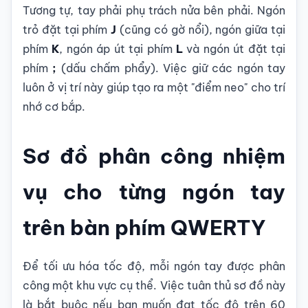
Tương tự, tay phải phụ trách nửa bên phải. Ngón
trỏ đặt tại phím
J
(cũng có gờ nổi), ngón giữa tại
phím
K
, ngón áp út tại phím
L
và ngón út đặt tại
phím
;
(dấu chấm phẩy). Việc giữ các ngón tay
luôn ở vị trí này giúp tạo ra một "điểm neo" cho trí
nhớ cơ bắp.
Sơ đồ phân công nhiệm
vụ cho từng ngón tay
trên bàn phím QWERTY
Để tối ưu hóa tốc độ, mỗi ngón tay được phân
công một khu vực cụ thể. Việc tuân thủ sơ đồ này
là bắt buộc nếu bạn muốn đạt tốc độ trên 60