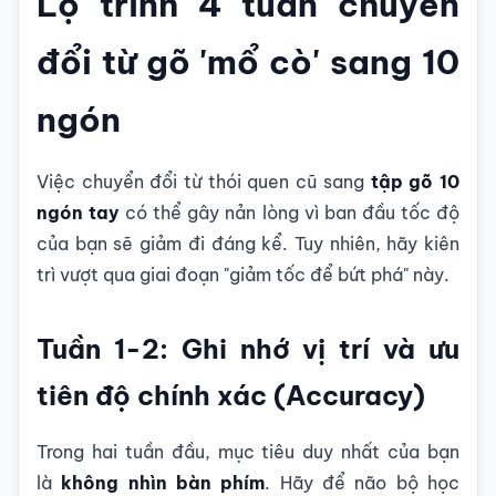
Lộ trình 4 tuần chuyển
đổi từ gõ 'mổ cò' sang 10
ngón
Việc chuyển đổi từ thói quen cũ sang
tập gõ 10
ngón tay
có thể gây nản lòng vì ban đầu tốc độ
của bạn sẽ giảm đi đáng kể. Tuy nhiên, hãy kiên
trì vượt qua giai đoạn "giảm tốc để bứt phá" này.
Tuần 1-2: Ghi nhớ vị trí và ưu
tiên độ chính xác (Accuracy)
Trong hai tuần đầu, mục tiêu duy nhất của bạn
là
không nhìn bàn phím
. Hãy để não bộ học