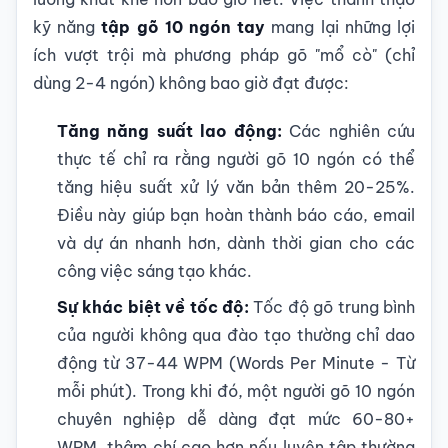
kỹ năng
tập gõ 10 ngón tay
mang lại những lợi
ích vượt trội mà phương pháp gõ "mổ cò" (chỉ
dùng 2-4 ngón) không bao giờ đạt được:
Tăng năng suất lao động:
Các nghiên cứu
thực tế chỉ ra rằng người gõ 10 ngón có thể
tăng hiệu suất xử lý văn bản thêm 20-25%.
Điều này giúp bạn hoàn thành báo cáo, email
và dự án nhanh hơn, dành thời gian cho các
công việc sáng tạo khác.
Sự khác biệt về tốc độ:
Tốc độ gõ trung bình
của người không qua đào tạo thường chỉ dao
động từ 37-44 WPM (Words Per Minute - Từ
mỗi phút). Trong khi đó, một người gõ 10 ngón
chuyên nghiệp dễ dàng đạt mức 60-80+
WPM, thậm chí cao hơn nếu luyện tập thường