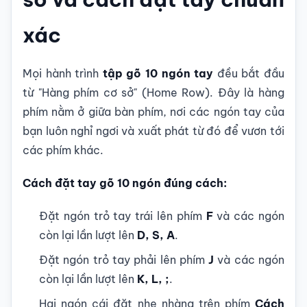
xác
Mọi hành trình
tập gõ 10 ngón tay
đều bắt đầu
từ "Hàng phím cơ sở" (Home Row). Đây là hàng
phím nằm ở giữa bàn phím, nơi các ngón tay của
bạn luôn nghỉ ngơi và xuất phát từ đó để vươn tới
các phím khác.
Cách đặt tay gõ 10 ngón đúng cách:
Đặt ngón trỏ tay trái lên phím
F
và các ngón
còn lại lần lượt lên
D, S, A
.
Đặt ngón trỏ tay phải lên phím
J
và các ngón
còn lại lần lượt lên
K, L, ;
.
Hai ngón cái đặt nhẹ nhàng trên phím
Cách