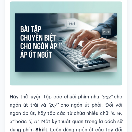
Hãy thử luyện tập các chuỗi phím như
"aqz"
cho
ngón út trái và
"p;/"
cho ngón út phải. Đối với
ngón áp út, hãy tập các từ chứa nhiều chữ
"s, w,
x"
hoặc
"l, o"
. Một kỹ thuật quan trọng là cách sử
dụng phím
Shift
: Luôn dùng ngón út của tay đối