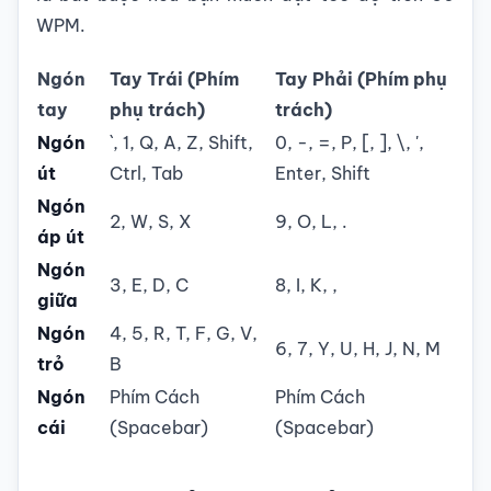
WPM.
Ngón
Tay Trái (Phím
Tay Phải (Phím phụ
tay
phụ trách)
trách)
Ngón
`, 1, Q, A, Z, Shift,
0, -, =, P, [, ], \, ',
út
Ctrl, Tab
Enter, Shift
Ngón
2, W, S, X
9, O, L, .
áp út
Ngón
3, E, D, C
8, I, K, ,
giữa
Ngón
4, 5, R, T, F, G, V,
6, 7, Y, U, H, J, N, M
trỏ
B
Ngón
Phím Cách
Phím Cách
cái
(Spacebar)
(Spacebar)