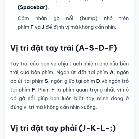
(Spacebar)
.
Cảm nhận gờ nổi (bump) nhỏ trên
phím
F
và
J
để định vị mà không cần nhìn.
Vị trí đặt tay trái (A-S-D-F)
Tay trái của bạn sẽ chịu trách nhiệm cho nửa bên
trái của bàn phím. Ngón út đặt tại phím
A
, ngón
áp út tại phím
S
, ngón giữa tại phím
D
và ngón trỏ
tại phím
F
. Phím F là phím quan trọng nhất vì nó
có gờ nổi giúp bạn luôn biết tay mình đang ở
đúng vị trí mà không cần nhìn xuống.
Vị trí đặt tay phải (J-K-L-;)