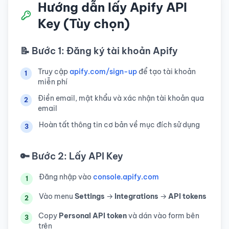
Hướng dẫn lấy Apify API
Key (Tùy chọn)
📝 Bước 1: Đăng ký tài khoản Apify
Truy cập
apify.com/sign-up
để tạo tài khoản
1
miễn phí
Điền email, mật khẩu và xác nhận tài khoản qua
2
email
Hoàn tất thông tin cơ bản về mục đích sử dụng
3
🔑 Bước 2: Lấy API Key
Đăng nhập vào
console.apify.com
1
Vào menu
Settings
→
Integrations
→
API tokens
2
Copy
Personal API token
và dán vào form bên
3
trên