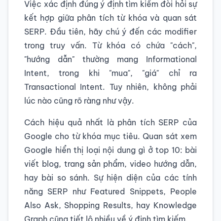
Việc xác định đúng ý định tìm kiếm đòi hỏi sự
kết hợp giữa phân tích từ khóa và quan sát
SERP. Đầu tiên, hãy chú ý đến các modifier
trong truy vấn. Từ khóa có chứa "cách",
"hướng dẫn" thường mang Informational
Intent, trong khi "mua", "giá" chỉ ra
Transactional Intent. Tuy nhiên, không phải
lúc nào cũng rõ ràng như vậy.
Cách hiệu quả nhất là phân tích SERP của
Google cho từ khóa mục tiêu. Quan sát xem
Google hiển thị loại nội dung gì ở top 10: bài
viết blog, trang sản phẩm, video hướng dẫn,
hay bài so sánh. Sự hiện diện của các tính
năng SERP như Featured Snippets, People
Also Ask, Shopping Results, hay Knowledge
Graph cũng tiết lộ nhiều về ý định tìm kiếm.