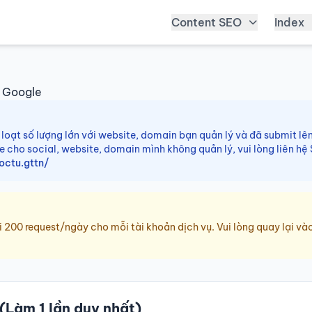
Content SEO
Index
n Google
 loạt số lượng lớn với website, domain bạn quản lý và đã submit l
e cho social, website, domain mình không quản lý, vui lòng liên hệ
ctu.gttn/
 200 request/ngày cho mỗi tài khoản dịch vụ. Vui lòng quay lại v
(Làm 1 lần duy nhất)