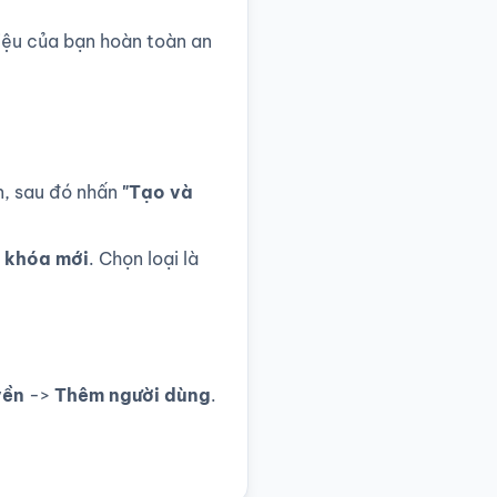
liệu của bạn hoàn toàn an
n, sau đó nhấn
"Tạo và
 khóa mới
. Chọn loại là
yền
->
Thêm người dùng
.