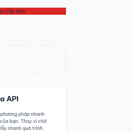
êu Cầu Xóa
ua API
 phương pháp nhanh
của bạn. Thay vì chờ
ẩy nhanh quá trình.