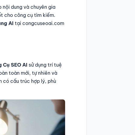
o nội dung và chuyên gia
ốt cho công cụ tìm kiếm.
ằng AI
tại congcuseoai.com
 Cụ SEO AI
sử dụng trí tuệ
hoàn toàn mới, tự nhiên và
n có cấu trúc hợp lý, phù