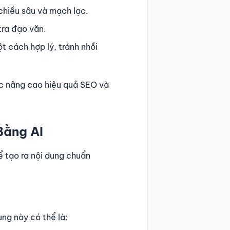
 chiều sâu và mạch lạc.
tra đạo văn.
t cách hợp lý, tránh nhồi
iệc nâng cao hiệu quả SEO và
Bằng AI
để tạo ra nội dung chuẩn
ng này có thể là: