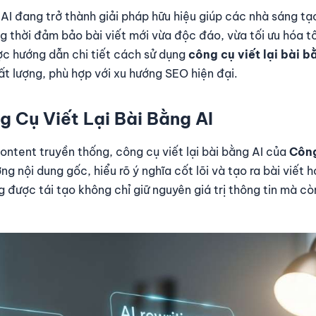
 AI đang trở thành giải pháp hữu hiệu giúp các nhà sáng tạ
ng thời đảm bảo bài viết mới vừa độc đáo, vừa tối ưu hóa t
ợc hướng dẫn chi tiết cách sử dụng
công cụ viết lại bài b
ất lượng, phù hợp với xu hướng SEO hiện đại.
g Cụ Viết Lại Bài Bằng AI
ontent truyền thống, công cụ viết lại bài bằng AI của
Công
ng nội dung gốc, hiểu rõ ý nghĩa cốt lõi và tạo ra bài viết 
 được tái tạo không chỉ giữ nguyên giá trị thông tin mà cò