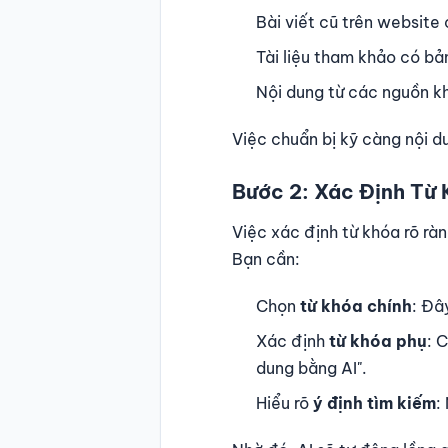
Bài viết cũ trên website
Tài liệu tham khảo có b
Nội dung từ các nguồn kh
Việc chuẩn bị kỹ càng nội du
Bước 2: Xác Định Từ 
Việc xác định từ khóa rõ rà
Bạn cần:
Chọn
từ khóa chính
: Đâ
Xác định
từ khóa phụ
: 
dung bằng AI".
Hiểu rõ
ý định tìm kiếm
: