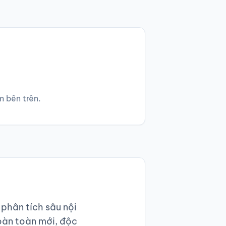
m bên trên.
 phân tích sâu nội
hoàn toàn mới, độc