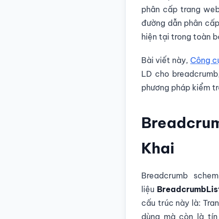
phân cấp trang web 
đường dẫn phân cấp t
hiện tại trong toàn 
Bài viết này,
Công c
LD cho breadcrumb, 
phương pháp kiểm tr
Breadcrum
Khai
Breadcrumb schem
liệu
BreadcrumbLis
cấu trúc này là: Tra
dùng mà còn là tín