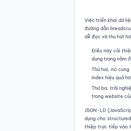
Việc triển khai dữ li
đường dẫn breadcrum
dễ đọc và thu hút hơ
Điều này cải thi
dung trang nằm ở 
Thứ hai, nó cung 
index hiệu quả hơ
Thứ ba, trải ngh
trong website của
JSON-LD (JavaScript
dụng cho structured
thiệp trực tiếp và