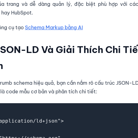
của trang và dễ dàng quản lý, đặc biệt phù hợp với c
 hay HubSpot.
ông cụ tạo
Schema Markup bằng AI
JSON-LD Và Giải Thích Chi Ti
h
crumb schema hiệu quả, bạn cần nắm rõ cấu trúc JSON-LD
 là code mẫu cơ bản và phân tích chi tiết:
application/ld+json">