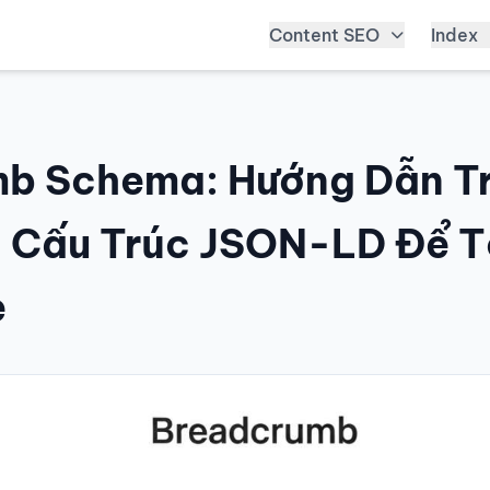
Content SEO
Index
b Schema: Hướng Dẫn Tr
ó Cấu Trúc JSON-LD Để T
e