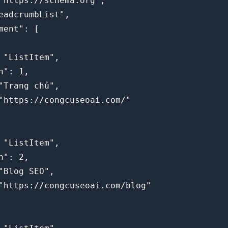
"https://schema.org",
eadcrumbList",
ment": [
 "ListItem",
n": 1,
"Trang chủ",
"https://congcuseoai.com/"
 "ListItem",
n": 2,
"Blog SEO",
"https://congcuseoai.com/blog"