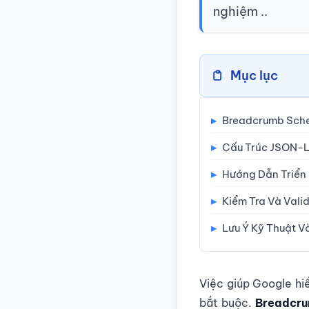
nghiệm ..
Mục lục
▸
Breadcrumb Sche
▸
Cấu Trúc JSON-LD
▸
Hướng Dẫn Triển
▸
Kiểm Tra Và Vali
▸
Lưu Ý Kỹ Thuật V
Việc giúp Google hi
bắt buộc.
Breadcr