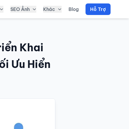
SEO Ảnh
Khác
Blog
Hỗ Trợ
iển Khai
ối Ưu Hiển