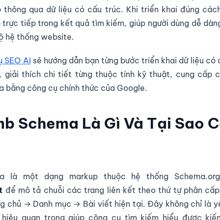
thông qua dữ liệu có cấu trúc. Khi triển khai đúng cách
rực tiếp trong kết quả tìm kiếm, giúp người dùng dễ dàng
bộ hệ thống website.
ụ SEO AI
sẽ hướng dẫn bạn từng bước triển khai dữ liệu có
giải thích chi tiết từng thuộc tính kỹ thuật, cung cấp
a bằng công cụ chính thức của Google.
b Schema Là Gì Và Tại Sao C
a là một dạng markup thuộc hệ thống Schema.org
t
để mô tả chuỗi các trang liên kết theo thứ tự phân cấp.
ng chủ → Danh mục → Bài viết hiện tại. Đây không chỉ là y
 hiệu quan trọng giúp công cụ tìm kiếm hiểu được kiến