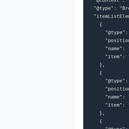
  "@context": 
  "@type": "Br
  "itemListEle
    {
      "@type":
      "positio
      "name": 
      "item": 
    },
    {
      "@type":
      "positio
      "name": 
      "item": 
    },
    {