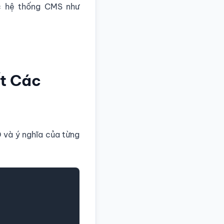
ác hệ thống CMS như
ết Các
 và ý nghĩa của từng