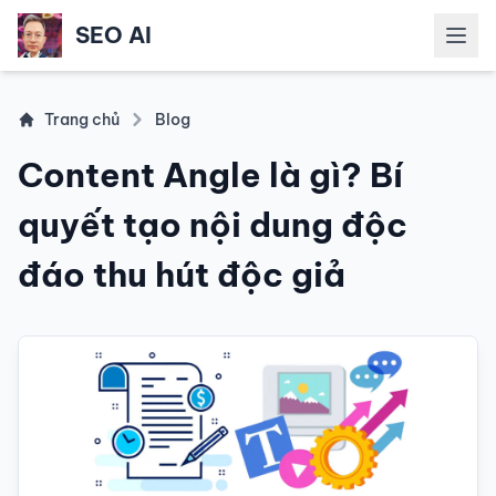
SEO AI
Mở m
Trang chủ
Blog
Content Angle là gì? Bí
quyết tạo nội dung độc
đáo thu hút độc giả